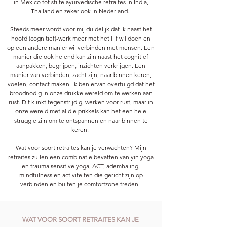
in Mexico tot stilte ayurvedische retraites in India,
Thailand en zeker ook in Nederland.
Steeds meer wordt voor mij duidelijk dat ik naast het
hoofd (cognitief)-werk meer met het lijf wil doen en
op een andere manier wil verbinden met mensen. Een
manier die ook helend kan zijn naast het cognitief
aanpakken, begrijpen, inzichten verkrijgen. Een
manier van verbinden, zacht zijn, naar binnen keren,
voelen, contact maken. Ik ben ervan overtuigd dat het
broodnodig in onze drukke wereld om te werken aan
rust. Dit klinkt tegenstrijdig, werken voor rust, maar in
onze wereld met al die prikkels kan het een hele
struggle zijn om te ontspannen en naar binnen te
keren.
Wat voor soort retraites kan je verwachten? ​Mijn
retraites zullen een combinatie bevatten van yin yoga
en trauma sensitive yoga, ACT, ademhaling,
mindfulness en activiteiten die gericht zijn op
verbinden en buiten je comfortzone treden.
WAT VOOR SOORT RETRAITES KAN JE